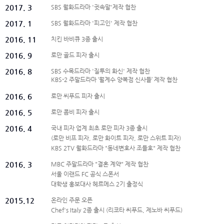
2017. 3
SBS 월화드라마 '귓속말'제작 협찬
2017. 1
SBS 월화드라마 '피고인' 제작 협찬
2016. 11
치킨 바비큐 3종 출시
2016. 9
로만 골드 피자 출시
2016. 8
SBS 수목드라마 '질투의 화신' 제작 협찬
KBS-2 주말드라마 ‘월계수 양복점 신사들’ 제작 협찬
2016. 6
로만 씨푸드 피자 출시
2016. 5
로만 콤비 피자 출시
2016. 4
국내 피자 업계 최초 로만 피자 3종 출시
(로만 비프 피자, 로만 화이트 피자, 로만 스위트 피자)
KBS 2TV 월화드라마 "동네변호사 조들호" 제작 협찬
2016. 3
MBC 주말드라마 "결혼 계약" 제작 협찬
서울 이랜드 FC 공식 스폰서
대학생 홍보대사 헤르메스 2기 출정식
2015.12
온라인 주문 오픈
Chef's Italy 2종 출시 (리코타 씨푸드, 제노바 씨푸드)