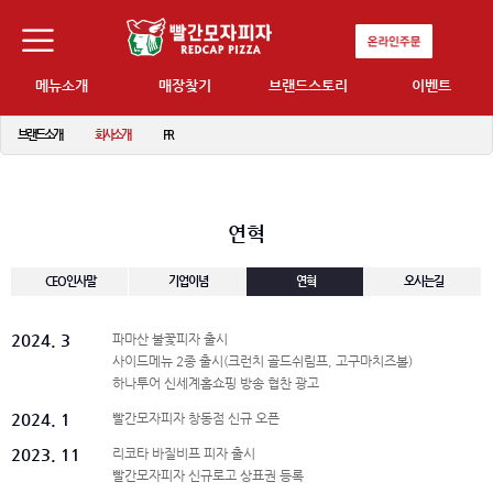
메뉴소개
매장찾기
브랜드스토리
이벤트
브랜드소개
회사소개
PR
연혁
CEO인사말
기업이념
연혁
오시는길
2024. 3
파마산 불꽃피자 출시
사이드메뉴 2종 출시(크런치 골드쉬림프, 고구마치즈볼)
하나투어 신세계홈쇼핑 방송 협찬 광고
2024. 1
빨간모자피자 창동점 신규 오픈
2023. 11
리코타 바질비프 피자 출시
빨간모자피자 신규로고 상표권 등록