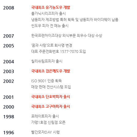
2008
국내최초 유기농도우 개발
올가닉시리즈피자 출시
냉동피자 제조방법 특허 획득 및 냉동피자 바이더웨이 납품
씬도우 피자 전 메뉴 출시
2007
한국프랜차이즈대상 외식부문 최우수 대상 수상
2005
‘꿈과 사랑’으로 회사명 변경
대표 주문전화번호 1577-7070 도입
2004
칠리쉬림프피자 출시
2003
국내최초 검은깨도우 개발
2002
ISO 9001 인증 획득
매장 판매 전산시스템 도입
2001
국내최초 단호박피자 출시
2000
국내최초 고구마피자 출시
1998
포테이토피자 출시
가맹1호점 신림점 오픈
1996
빨간모자DAY 시행