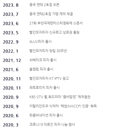
2023. 8
중국 연태 2호점 오픈
2023. 7
중국 연태2호점 가맹 계약 체결
2023. 6
27회 부천국제판타스틱영화제 스폰서
2023. 5
빨간모자피자 신규로고 상표권 출원
2022. 9
4LUV피자 출시
2022. 1
빨간모자피자 창립 30주년
2021. 12
쉬베리코 피자 출시
2021. 6
홈캠핑 피자 출시
2020. 11
빨간모자피자 KT IPTV 광고
2020. 11
콰트로리치 피자 출시
2020. 9
KBS-2TV 월,화드라마 “좀비탐정” 제작협찬
2020. 9
이탈리안도우 식약처 '해썹(HACCP) 인증' 획득
2020. 6
핫콤비네이션 피자 출시
2020. 3
코로나19 의료진 피자 나눔 행사