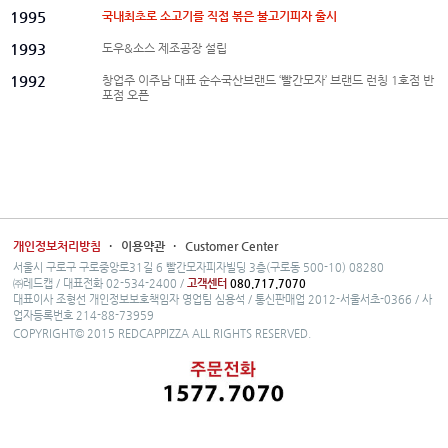
1995
국내최초로 소고기를 직접 볶은 불고기피자 출시
1993
도우&소스 제조공장 설립
1992
창업주 이주남 대표 순수국산브랜드 ‘빨간모자’ 브랜드 런칭 1호점 반
포점 오픈
개인정보처리방침
·
이용약관
·
Customer Center
서울시 구로구 구로중앙로31길 6 빨간모자피자빌딩 3층(구로동 500-10) 08280
㈜레드캡 / 대표전화 02-534-2400 /
고객센터
080.717.7070
대표이사 조형선 개인정보보호책임자 영업팀 심용석 / 통신판매업 2012-서울서초-0366 / 사
업자등록번호 214-88-73959
COPYRIGHT© 2015 REDCAPPIZZA ALL RIGHTS RESERVED.