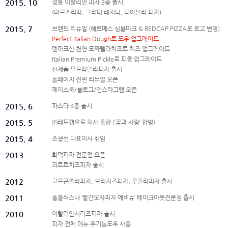
2015. 10
정통 이탈리안 피자 3종 출시
(마르게리따, 크리미 레지나, 디아볼라 피자)
2015. 7
브랜드 리뉴얼 (헤르메스 심볼마크 & REDCAP PIZZA로 로고 변경)
Perfect Italian Dough로 도우 업그레이드
덴마크산 천연 모짜렐라치즈로 치즈 업그레이드
Italian Premium Pickle로 피클 업그레이드
신제품 모르따델라피자 출시
홈페이지 전면 리뉴얼 오픈
페이스북/블로그/인스타그램 오픈
2015. 6
파스타 4종 출시
2015. 5
㈜레드캡으로 회사 통합 (‘꿈과 사랑’ 합병)
2015. 4
조형선 대표이사 취임
2013
화덕피자 전문점 오픈
콰트로치즈피자 출시
2012
고르곤졸라피자, 브리치즈피자, 루꼴라피자 출시
2011
홈플러스내 ‘빨간모자피자 에비뉴’ 테이크아웃전문점 출시
2010
이탈리안시리즈피자 출시
피자 전체 메뉴 유기농도우 사용