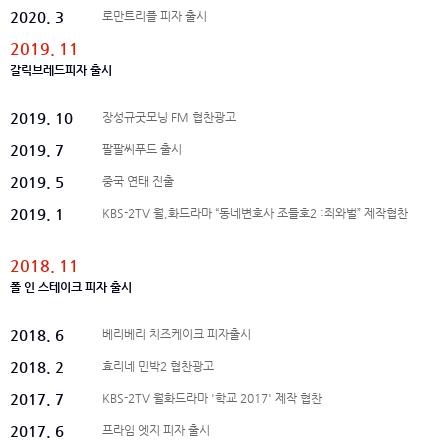
2020. 3
로만트리플 피자 출시
2019. 11
갈릭브레드피자 출시
2019. 10
장성규굿모닝 FM 협찬광고
2019. 7
팔팔씨푸드 출시
2019. 5
중국 연태 진출
2019. 1
KBS-2TV 월,화드라마 “동네변호사 조들호2 :죄와벌” 제작협찬
2018. 11
폴 인 스테이크 피자 출시
2018. 6
베리베리 치즈케이크 피자출시
2018. 2
효리네 민박2 협찬광고
2017. 7
KBS-2TV 월화드라마 '학교 2017' 제작 협찬
2017. 6
프라임 엣지 피자 출시