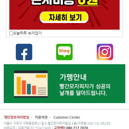
오늘하루 보지않기
개인정보처리방침
·
이용약관
·
Customer Center
서울시 구로구 구로중앙로31길 6 빨간모자피자빌딩 3층(구로동 500-10) 08280
㈜레드캡 / 대표전화 02-534-2400 /
고객센터
080.717.7070