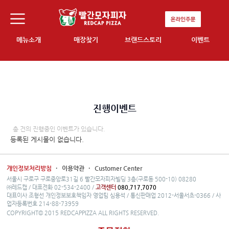
메뉴소개
매장찾기
브랜드스토리
이벤트
진행이벤트
총 건의 진행중인 이벤트가 있습니다.
등록된 게시물이 없습니다.
개인정보처리방침
·
이용약관
·
Customer Center
서울시 구로구 구로중앙로31길 6 빨간모자피자빌딩 3층(구로동 500-10) 08280
㈜레드캡 / 대표전화 02-534-2400 /
고객센터
080.717.7070
대표이사 조형선 개인정보보호책임자 영업팀 심용석 / 통신판매업 2012-서울서초-0366 / 사
업자등록번호 214-88-73959
COPYRIGHT© 2015 REDCAPPIZZA ALL RIGHTS RESERVED.