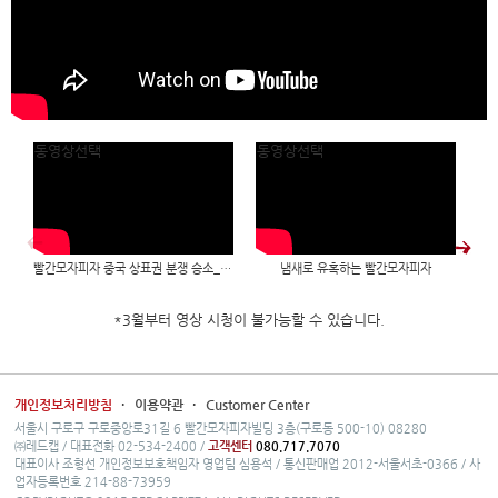
동영상선택
동영상선택
빨간모자피자 중국 상표권 분쟁 승소_채널A 2019.4.11
냄새로 유혹하는 빨간모자피자
*3월부터 영상 시청이 불가능할 수 있습니다.
개인정보처리방침
·
이용약관
·
Customer Center
서울시 구로구 구로중앙로31길 6 빨간모자피자빌딩 3층(구로동 500-10) 08280
㈜레드캡 / 대표전화 02-534-2400 /
고객센터
080.717.7070
대표이사 조형선 개인정보보호책임자 영업팀 심용석 / 통신판매업 2012-서울서초-0366 / 사
업자등록번호 214-88-73959