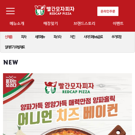
메뉴소개
매장찾기
브랜드스토리
이벤트
신제품
피자
세트메뉴
파스타
치킨
사이드메뉴&음료
추가토핑
알레르기 유발재료