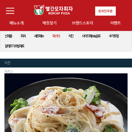
메뉴소개
매장찾기
브랜드스토리
이벤트
신제품
피자
세트메뉴
파스타
치킨
사이드메뉴&음료
추가토핑
알레르기 유발재료
이전
가기 >