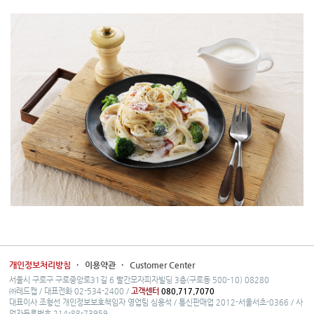
개인정보처리방침
·
이용약관
·
Customer Center
서울시 구로구 구로중앙로31길 6 빨간모자피자빌딩 3층(구로동 500-10) 08280
㈜레드캡 / 대표전화 02-534-2400 /
고객센터
080.717.7070
대표이사 조형선 개인정보보호책임자 영업팀 심용석 / 통신판매업 2012-서울서초-0366 / 사
업자등록번호 214-88-73959